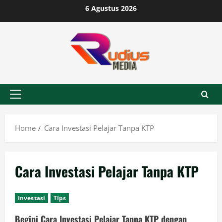
Skip
6 Agustus 2026
to
content
Primary
Menu
Home
Cara Investasi Pelajar Tanpa KTP
Cara Investasi Pelajar Tanpa KTP
Investasi
Tips
Begini Cara Investasi Pelajar Tanpa KTP dengan