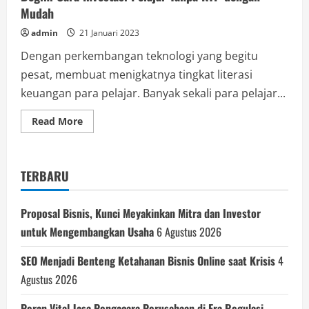
Mudah
admin
21 Januari 2023
Dengan perkembangan teknologi yang begitu
pesat, membuat menigkatnya tingkat literasi
keuangan para pelajar. Banyak sekali para pelajar...
Read
Read More
more
about
Begini
Cara
Investasi
TERBARU
Pelajar
Tanpa
KTP
dengan
Proposal Bisnis, Kunci Meyakinkan Mitra dan Investor
Mudah
untuk Mengembangkan Usaha
6 Agustus 2026
SEO Menjadi Benteng Ketahanan Bisnis Online saat Krisis
4
Agustus 2026
Peran Vital Jasa Pengacara Perusahaan di Era Regulasi