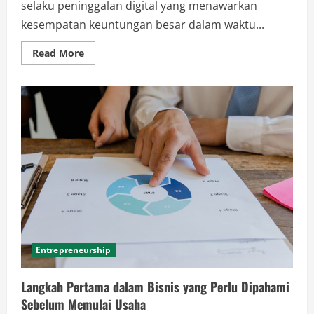
selaku peninggalan digital yang menawarkan
kesempatan keuntungan besar dalam waktu...
Read
Read More
more
about
Kelemahan
Kripto
yang
Perlu
Dipahami
Sebelum
Terjun
ke
Dunia
Aset
Digital
Entrepreneurship
Langkah Pertama dalam Bisnis yang Perlu Dipahami
Sebelum Memulai Usaha