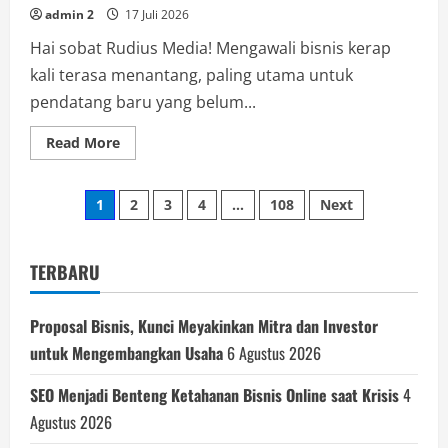
admin 2
17 Juli 2026
Hai sobat Rudius Media! Mengawali bisnis kerap
kali terasa menantang, paling utama untuk
pendatang baru yang belum...
Read
Read More
more
about
Langkah
Paginasi
Pertama
1
2
3
4
…
108
Next
dalam
Bisnis
pos
yang
Perlu
Dipahami
TERBARU
Sebelum
Memulai
Usaha
Proposal Bisnis, Kunci Meyakinkan Mitra dan Investor
untuk Mengembangkan Usaha
6 Agustus 2026
SEO Menjadi Benteng Ketahanan Bisnis Online saat Krisis
4
Agustus 2026