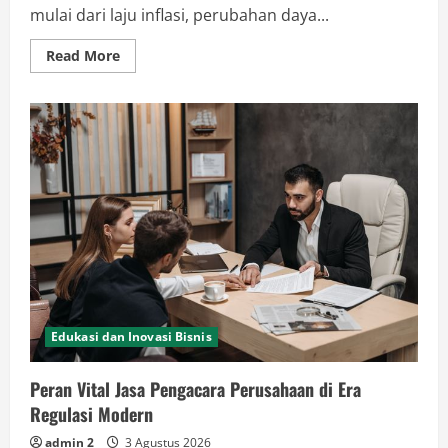
mulai dari laju inflasi, perubahan daya...
Read
Read More
more
about
SEO
Menjadi
Benteng
Ketahanan
Bisnis
Online
saat
Krisis
Edukasi dan Inovasi Bisnis
Peran Vital Jasa Pengacara Perusahaan di Era
Regulasi Modern
admin 2
3 Agustus 2026