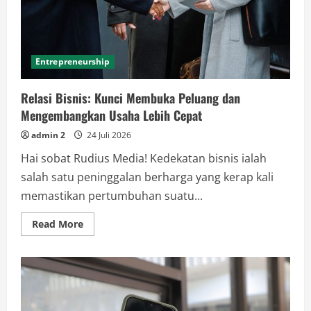
Entrepreneurship
Relasi Bisnis: Kunci Membuka Peluang dan
Mengembangkan Usaha Lebih Cepat
admin 2
24 Juli 2026
Hai sobat Rudius Media! Kedekatan bisnis ialah
salah satu peninggalan berharga yang kerap kali
memastikan pertumbuhan suatu...
Read
Read More
more
about
Relasi
Bisnis:
Kunci
Membuka
Peluang
dan
Mengembangkan