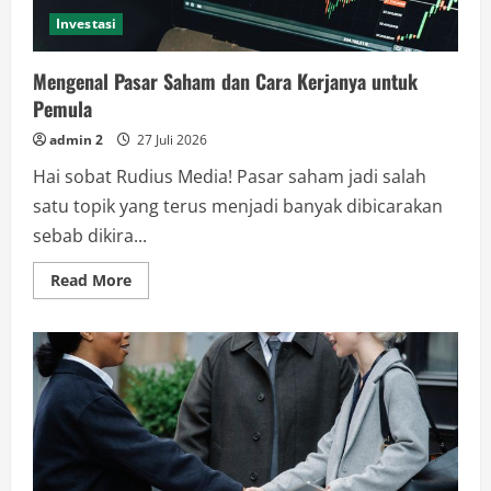
Investasi
Mengenal Pasar Saham dan Cara Kerjanya untuk
Pemula
admin 2
27 Juli 2026
Hai sobat Rudius Media! Pasar saham jadi salah
satu topik yang terus menjadi banyak dibicarakan
sebab dikira...
Read
Read More
more
about
Mengenal
Pasar
Saham
dan
Cara
Kerjanya
untuk
Pemula