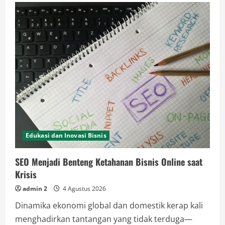
Bisnis,
Kunci
Meyakinkan
Mitra
dan
Investor
untuk
Mengembangkan
Usaha
Edukasi dan Inovasi Bisnis
SEO Menjadi Benteng Ketahanan Bisnis Online saat
Krisis
admin 2
4 Agustus 2026
Dinamika ekonomi global dan domestik kerap kali
menghadirkan tantangan yang tidak terduga—