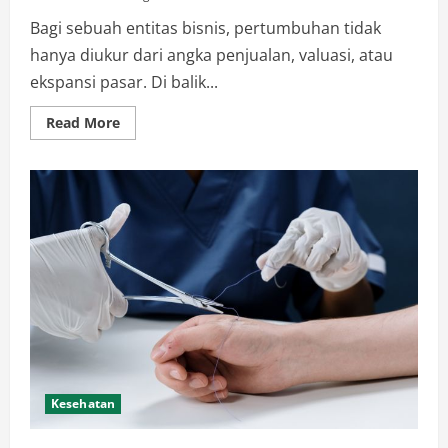
Bagi sebuah entitas bisnis, pertumbuhan tidak
hanya diukur dari angka penjualan, valuasi, atau
ekspansi pasar. Di balik...
Read
Read More
more
about
Peran
Vital
Jasa
Pengacara
Perusahaan
di
Era
Regulasi
Modern
Kesehatan