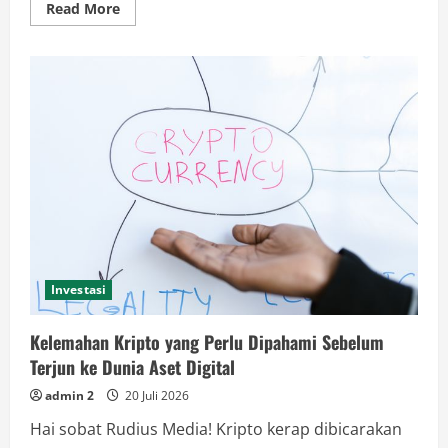
Read
Read More
more
about
Manfaat
Bawang
Putih,
Bumbu
Dapur
yang
Ternyata
Kaya
Khasiat
Investasi
Kelemahan Kripto yang Perlu Dipahami Sebelum
Terjun ke Dunia Aset Digital
admin 2
20 Juli 2026
Hai sobat Rudius Media! Kripto kerap dibicarakan