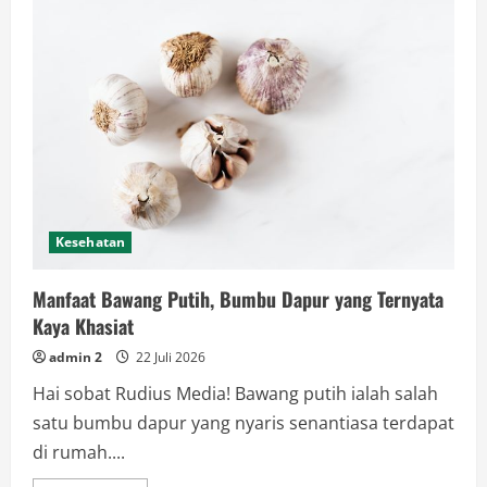
Digital
Melalui
Strategi
Kreator
di
Platform
TikTok
Kesehatan
Manfaat Bawang Putih, Bumbu Dapur yang Ternyata
Kaya Khasiat
admin 2
22 Juli 2026
Hai sobat Rudius Media! Bawang putih ialah salah
satu bumbu dapur yang nyaris senantiasa terdapat
di rumah....