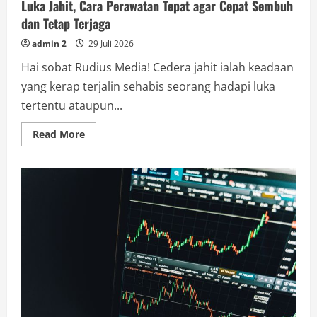
Luka Jahit, Cara Perawatan Tepat agar Cepat Sembuh
dan Tetap Terjaga
admin 2
29 Juli 2026
Hai sobat Rudius Media! Cedera jahit ialah keadaan
yang kerap terjalin sehabis seorang hadapi luka
tertentu ataupun...
Read
Read More
more
about
Luka
Jahit,
Cara
Perawatan
Tepat
agar
Cepat
Sembuh
dan
Tetap
Terjaga