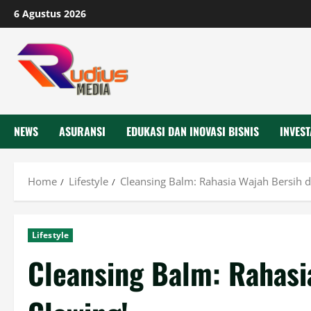
Skip
6 Agustus 2026
to
content
NEWS
ASURANSI
EDUKASI DAN INOVASI BISNIS
INVEST
Home
Lifestyle
Cleansing Balm: Rahasia Wajah Bersih 
Lifestyle
Cleansing Balm: Rahasi