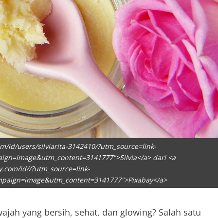
m/id/users/silviarita-3142410/?utm_source=link-
ign=image&utm_content=3141777">Silvia</a> dari <a
y.com/id//?utm_source=link-
mpaign=image&utm_content=3141777">Pixabay</a>
ajah yang bersih, sehat, dan glowing? Salah satu