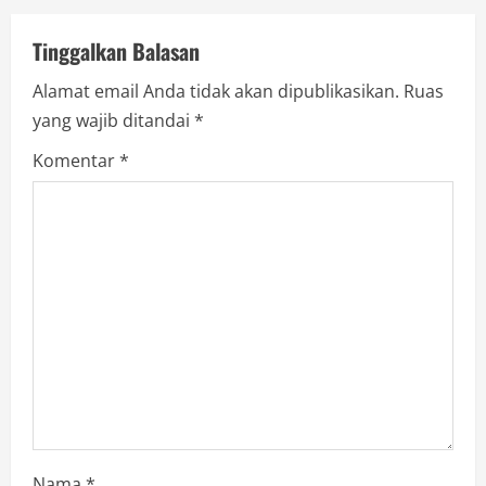
n
Tinggalkan Balasan
u
Alamat email Anda tidak akan dipublikasikan.
Ruas
e
yang wajib ditandai
*
R
Komentar
*
e
a
d
i
n
g
Nama
*