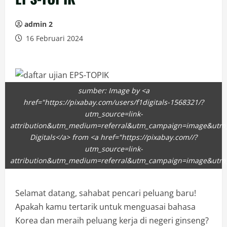
admin 2
16 Februari 2024
sumber: Image by <a
href="https://pixabay.com/users/f1digitals-1568321/?
utm_source=link-
attribution&utm_medium=referral&utm_campaign=image&utm_
Digitals</a> from <a href="https://pixabay.com//?
utm_source=link-
attribution&utm_medium=referral&utm_campaign=image&utm_
Selamat datang, sahabat pencari peluang baru!
Apakah kamu tertarik untuk menguasai bahasa
Korea dan meraih peluang kerja di negeri ginseng?