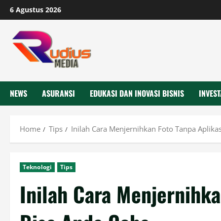
Skip
6 Agustus 2026
to
content
NEWS
ASURANSI
EDUKASI DAN INOVASI BISNIS
INVEST
Home
Tips
Inilah Cara Menjernihkan Foto Tanpa Aplika
Teknologi
Tips
Inilah Cara Menjernihka