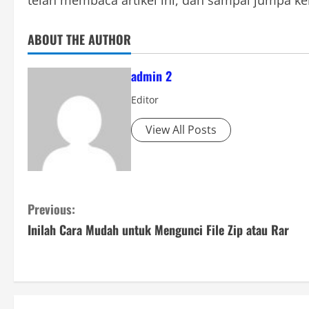
telah membaca artikel ini, dan sampai jumpa kem
ABOUT THE AUTHOR
admin 2
Editor
View All Posts
C
Previous:
Inilah Cara Mudah untuk Mengunci File Zip atau Rar
o
n
t