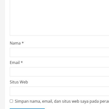
e
a
d
i
Nama
*
n
g
Email
*
Situs Web
Simpan nama, email, dan situs web saya pada pera