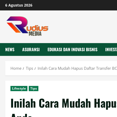
Skip
6 Agustus 2026
to
content
NEWS
ASURANSI
EDUKASI DAN INOVASI BISNIS
INVEST
Home
Tips
Inilah Cara Mudah Hapus Daftar Transfer B
Lifestyle
Tips
Inilah Cara Mudah Hapu