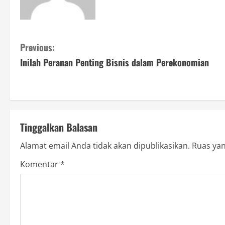
C
Previous:
Inilah Peranan Penting Bisnis dalam Perekonomian
o
n
t
Tinggalkan Balasan
i
Alamat email Anda tidak akan dipublikasikan.
Ruas yan
n
Komentar
*
u
e
R