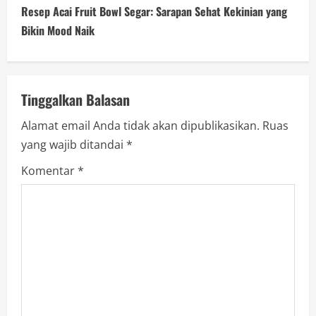
t
Resep Acai Fruit Bowl Segar: Sarapan Sehat Kekinian yang
i
Bikin Mood Naik
n
u
Tinggalkan Balasan
e
Alamat email Anda tidak akan dipublikasikan.
Ruas
yang wajib ditandai
*
R
Komentar
*
e
a
d
i
n