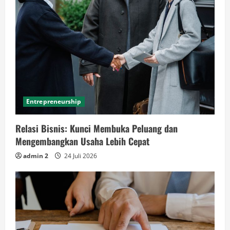
Entrepreneurship
Relasi Bisnis: Kunci Membuka Peluang dan
Mengembangkan Usaha Lebih Cepat
admin 2
24 Juli 2026