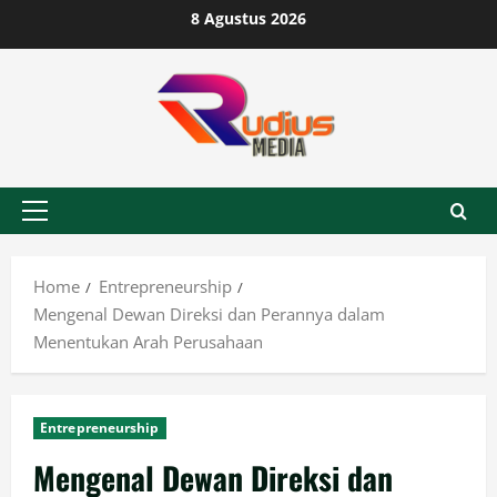
Skip
8 Agustus 2026
to
content
Primary
Menu
Home
Entrepreneurship
Mengenal Dewan Direksi dan Perannya dalam
Menentukan Arah Perusahaan
Entrepreneurship
Mengenal Dewan Direksi dan