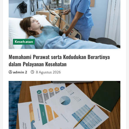
Kesehatan
Memahami Perawat serta Kedudukan Berartinya
dalam Pelayanan Kesehatan
admin 2
8 Agustus 2026