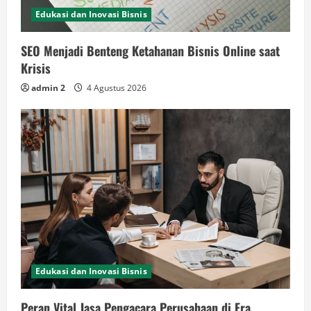
Edukasi dan Inovasi Bisnis
SEO Menjadi Benteng Ketahanan Bisnis Online saat
Krisis
admin 2
4 Agustus 2026
Edukasi dan Inovasi Bisnis
Peran Vital Jasa Pengacara Perusahaan di Era