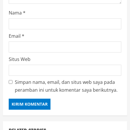
Nama
*
Email
*
Situs Web
Simpan nama, email, dan situs web saya pada
peramban ini untuk komentar saya berikutnya.