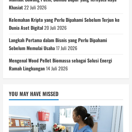
Khasiat
22 Juli 2026
Kelemahan Kripto yang Perlu Dipahami Sebelum Terjun ke
Dunia Aset Digital
20 Juli 2026
Langkah Pertama dalam Bisnis yang Perlu Dipahami
Sebelum Memulai Usaha
17 Juli 2026
Mengenal Wood Pellet Biomassa sebagai Solusi Energi
Ramah Lingkungan
14 Juli 2026
YOU MAY HAVE MISSED