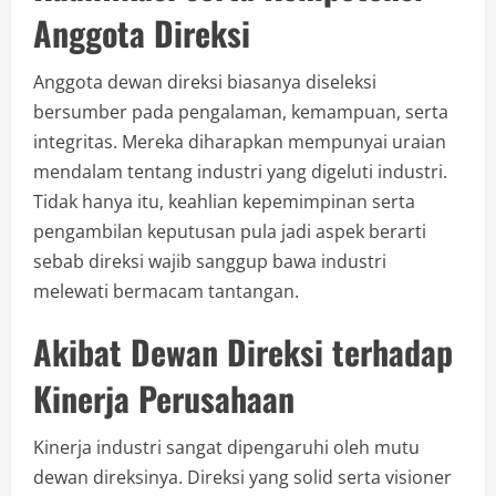
Anggota Direksi
Anggota dewan direksi biasanya diseleksi
bersumber pada pengalaman, kemampuan, serta
integritas. Mereka diharapkan mempunyai uraian
mendalam tentang industri yang digeluti industri.
Tidak hanya itu, keahlian kepemimpinan serta
pengambilan keputusan pula jadi aspek berarti
sebab direksi wajib sanggup bawa industri
melewati bermacam tantangan.
Akibat Dewan Direksi terhadap
Kinerja Perusahaan
Kinerja industri sangat dipengaruhi oleh mutu
dewan direksinya. Direksi yang solid serta visioner