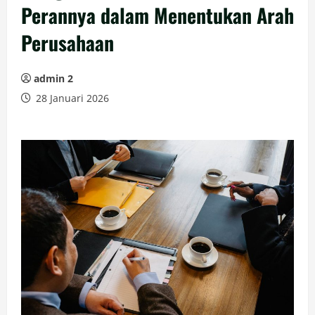
Perannya dalam Menentukan Arah
Perusahaan
admin 2
28 Januari 2026