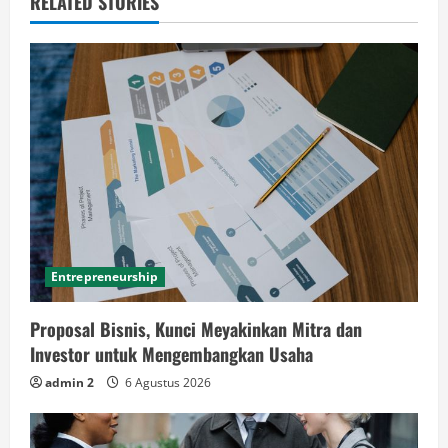
RELATED STORIES
Entrepreneurship
Proposal Bisnis, Kunci Meyakinkan Mitra dan
Investor untuk Mengembangkan Usaha
admin 2
6 Agustus 2026