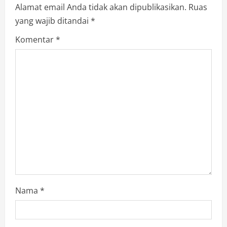
e
Alamat email Anda tidak akan dipublikasikan.
Ruas
yang wajib ditandai
*
R
Komentar
*
e
a
d
i
n
g
Nama
*