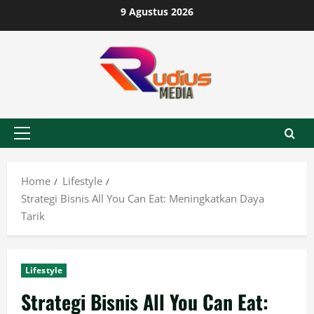
Skip
9 Agustus 2026
to
content
Primary
Menu
Home
Lifestyle
Strategi Bisnis All You Can Eat: Meningkatkan Daya
Tarik
Lifestyle
Strategi Bisnis All You Can Eat: