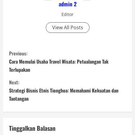
admin 2
Editor
View All Posts
C
Previous:
o
Cara Memulai Usaha Travel Wisata: Petualangan Tak
Terlupakan
n
Next:
t
Strategi Bisnis Etnis Tionghoa: Memahami Kekuatan dan
i
Tantangan
n
u
Tinggalkan Balasan