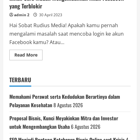
yang Terblokir
admin 2
30 April 2023
Hai Sobat Rudius Media! Apakah kamu pernah
mengalami masalah saat mencoba login ke akun
Facebook kamu? Atau...
Read
Read More
more
about
Inilah
Cara
Mudah
TERBARU
Mengembalikan
Akun
Facebook
yang
Memahami Perawat serta Kedudukan Berartinya dalam
Terblokir
Pelayanan Kesehatan
8 Agustus 2026
Proposal Bisnis, Kunci Meyakinkan Mitra dan Investor
untuk Mengembangkan Usaha
6 Agustus 2026
SEO Menjadi Benteng Ketahanan Bisnis Online saat Krisis
4