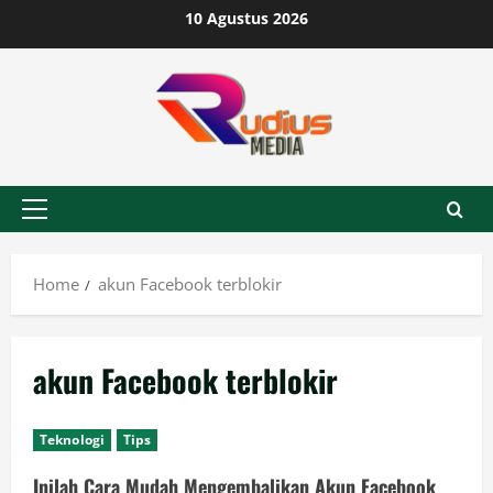
Skip
10 Agustus 2026
to
content
Primary
Menu
Home
akun Facebook terblokir
akun Facebook terblokir
Teknologi
Tips
Inilah Cara Mudah Mengembalikan Akun Facebook