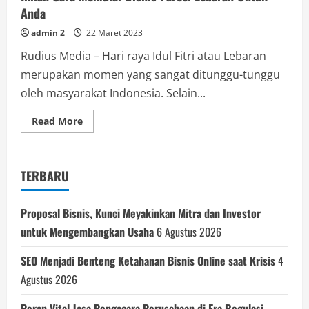
Anda
admin 2
22 Maret 2023
Rudius Media – Hari raya Idul Fitri atau Lebaran
merupakan momen yang sangat ditunggu-tunggu
oleh masyarakat Indonesia. Selain...
Read
Read More
more
about
Inilah
Cara
Memulai
TERBARU
Bisnis
Parcel
Lebaran
Untuk
Proposal Bisnis, Kunci Meyakinkan Mitra dan Investor
Anda
untuk Mengembangkan Usaha
6 Agustus 2026
SEO Menjadi Benteng Ketahanan Bisnis Online saat Krisis
4
Agustus 2026
Peran Vital Jasa Pengacara Perusahaan di Era Regulasi