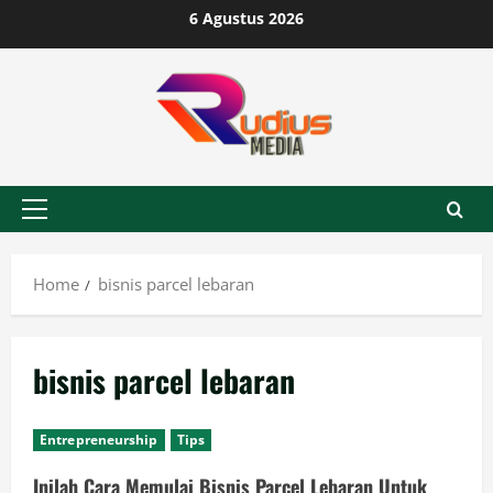
Skip
6 Agustus 2026
to
content
Primary
Menu
Home
bisnis parcel lebaran
bisnis parcel lebaran
Entrepreneurship
Tips
Inilah Cara Memulai Bisnis Parcel Lebaran Untuk