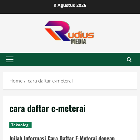
Skip
9 Agustus 2026
to
content
Primary
Menu
Home
cara daftar e-meterai
cara daftar e-meterai
Teknologi
Inilah Informasi Cara Daftar E-Meterai dengan