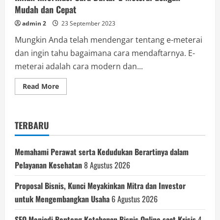
Mudah dan Cepat
admin 2
23 September 2023
Mungkin Anda telah mendengar tentang e-meterai
dan ingin tahu bagaimana cara mendaftarnya. E-
meterai adalah cara modern dan...
Read
Read More
more
about
Inilah
Informasi
Cara
TERBARU
Daftar
E-
Meterai
dengan
Memahami Perawat serta Kedudukan Berartinya dalam
Mudah
dan
Pelayanan Kesehatan
8 Agustus 2026
Cepat
Proposal Bisnis, Kunci Meyakinkan Mitra dan Investor
untuk Mengembangkan Usaha
6 Agustus 2026
SEO Menjadi Benteng Ketahanan Bisnis Online saat Krisis
4