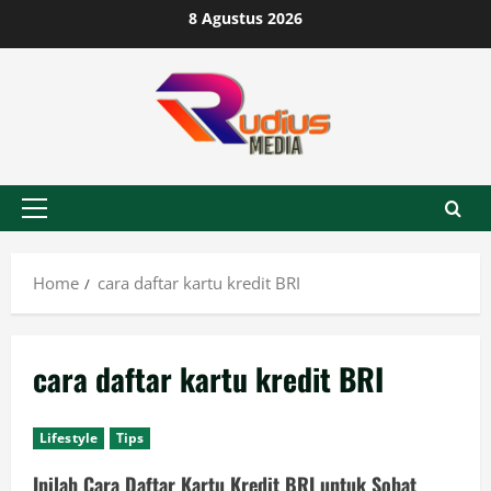
Skip
8 Agustus 2026
to
content
Primary
Menu
Home
cara daftar kartu kredit BRI
cara daftar kartu kredit BRI
Lifestyle
Tips
Inilah Cara Daftar Kartu Kredit BRI untuk Sobat