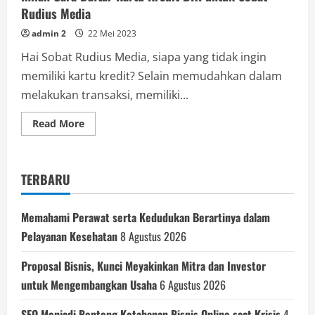
Rudius Media
admin 2
22 Mei 2023
Hai Sobat Rudius Media, siapa yang tidak ingin
memiliki kartu kredit? Selain memudahkan dalam
melakukan transaksi, memiliki...
Read
Read More
more
about
Inilah
Cara
Daftar
TERBARU
Kartu
Kredit
BRI
untuk
Memahami Perawat serta Kedudukan Berartinya dalam
Sobat
Rudius
Pelayanan Kesehatan
8 Agustus 2026
Media
Proposal Bisnis, Kunci Meyakinkan Mitra dan Investor
untuk Mengembangkan Usaha
6 Agustus 2026
SEO Menjadi Benteng Ketahanan Bisnis Online saat Krisis
4