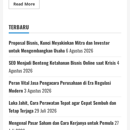
Read
Read More
more
about
Inilah
Panduan
Lengkap
TERBARU
Cara
Daftar
Seabank
Untuk
Proposal Bisnis, Kunci Meyakinkan Mitra dan Investor
Anda
untuk Mengembangkan Usaha
6 Agustus 2026
SEO Menjadi Benteng Ketahanan Bisnis Online saat Krisis
4
Agustus 2026
Peran Vital Jasa Pengacara Perusahaan di Era Regulasi
Modern
3 Agustus 2026
Luka Jahit, Cara Perawatan Tepat agar Cepat Sembuh dan
Tetap Terjaga
29 Juli 2026
Mengenal Pasar Saham dan Cara Kerjanya untuk Pemula
27