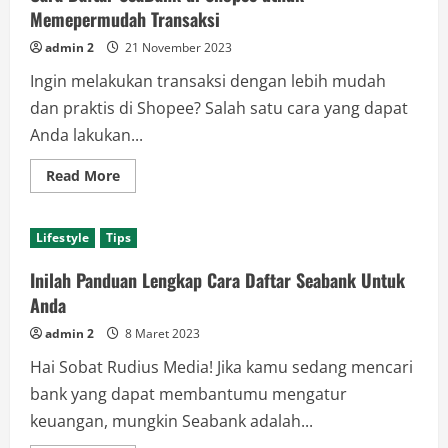
Memepermudah Transaksi
admin 2
21 November 2023
Ingin melakukan transaksi dengan lebih mudah
dan praktis di Shopee? Salah satu cara yang dapat
Anda lakukan...
Read
Read More
more
about
Cara
Daftar
Lifestyle
Tips
SeaBank
di
Shopee
Inilah Panduan Lengkap Cara Daftar Seabank Untuk
utnuk
Memepermudah
Anda
Transaksi
admin 2
8 Maret 2023
Hai Sobat Rudius Media! Jika kamu sedang mencari
bank yang dapat membantumu mengatur
keuangan, mungkin Seabank adalah...