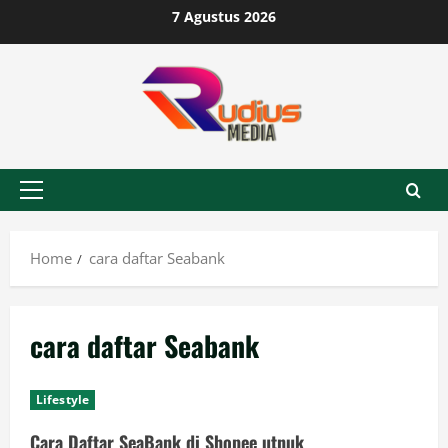
Skip
7 Agustus 2026
to
content
Primary
Menu
Home
cara daftar Seabank
cara daftar Seabank
Lifestyle
Cara Daftar SeaBank di Shopee utnuk