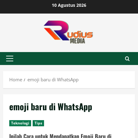
Skip
10 Agustus 2026
to
content
Primary
Menu
Home
emoji baru di WhatsApp
emoji baru di WhatsApp
Teknologi
Tips
Inilah Cara untuk Mendapatkan Emoji Baru di