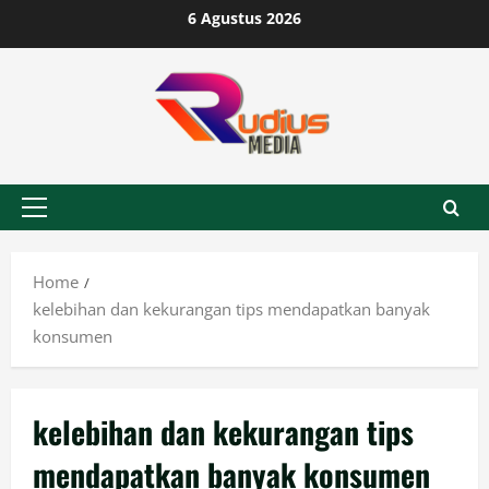
Skip
6 Agustus 2026
to
content
Primary
Menu
Home
kelebihan dan kekurangan tips mendapatkan banyak
konsumen
kelebihan dan kekurangan tips
mendapatkan banyak konsumen