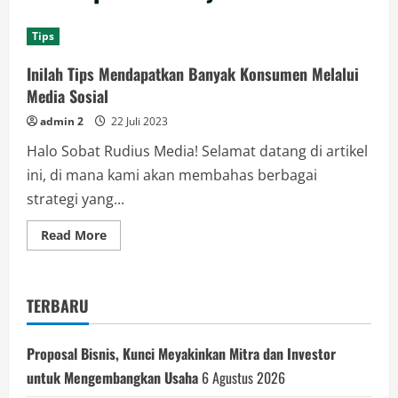
Tips
Inilah Tips Mendapatkan Banyak Konsumen Melalui
Media Sosial
admin 2
22 Juli 2023
Halo Sobat Rudius Media! Selamat datang di artikel
ini, di mana kami akan membahas berbagai
strategi yang...
Read
Read More
more
about
Inilah
Tips
Mendapatkan
TERBARU
Banyak
Konsumen
Melalui
Media
Proposal Bisnis, Kunci Meyakinkan Mitra dan Investor
Sosial
untuk Mengembangkan Usaha
6 Agustus 2026