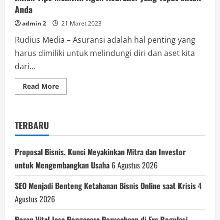
Anda
admin 2
21 Maret 2023
Rudius Media – Asuransi adalah hal penting yang
harus dimiliki untuk melindungi diri dan aset kita
dari...
Read
Read More
more
about
Inilah
Tips
Memilih
TERBARU
Agen
Asuransi
yang
Tepat
Proposal Bisnis, Kunci Meyakinkan Mitra dan Investor
untuk
Anda
untuk Mengembangkan Usaha
6 Agustus 2026
SEO Menjadi Benteng Ketahanan Bisnis Online saat Krisis
4
Agustus 2026
Peran Vital Jasa Pengacara Perusahaan di Era Regulasi