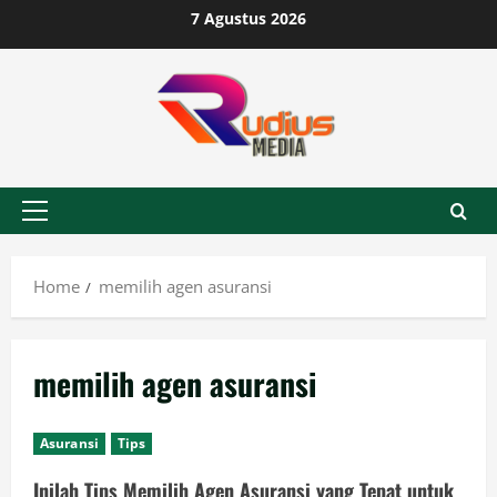
Skip
7 Agustus 2026
to
content
Primary
Menu
Home
memilih agen asuransi
memilih agen asuransi
Asuransi
Tips
Inilah Tips Memilih Agen Asuransi yang Tepat untuk