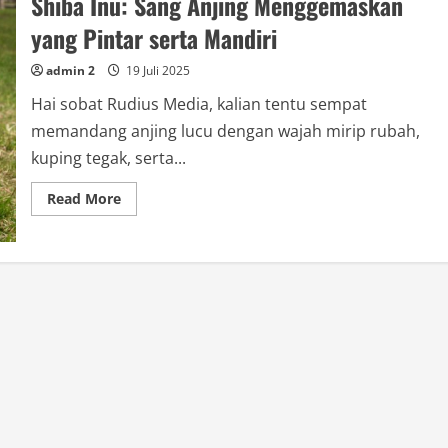
Shiba Inu: Sang Anjing Menggemaskan
yang Pintar serta Mandiri
admin 2
19 Juli 2025
Hai sobat Rudius Media, kalian tentu sempat
memandang anjing lucu dengan wajah mirip rubah,
kuping tegak, serta...
Read
Read More
more
about
Shiba
Inu:
Sang
Anjing
Menggemaskan
yang
Pintar
serta
Mandiri