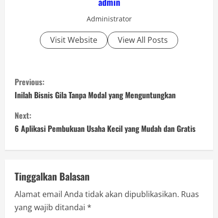
admin
Administrator
Visit Website
View All Posts
C
Previous:
o
Inilah Bisnis Gila Tanpa Modal yang Menguntungkan
n
Next:
6 Aplikasi Pembukuan Usaha Kecil yang Mudah dan Gratis
t
i
n
Tinggalkan Balasan
Alamat email Anda tidak akan dipublikasikan.
Ruas
u
yang wajib ditandai
*