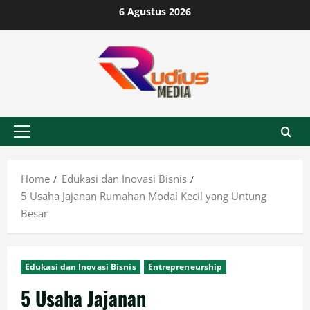
Skip
6 Agustus 2026
to
content
Primary
Menu
Home
Edukasi dan Inovasi Bisnis
5 Usaha Jajanan Rumahan Modal Kecil yang Untung
Besar
Edukasi dan Inovasi Bisnis
Entrepreneurship
5 Usaha Jajanan