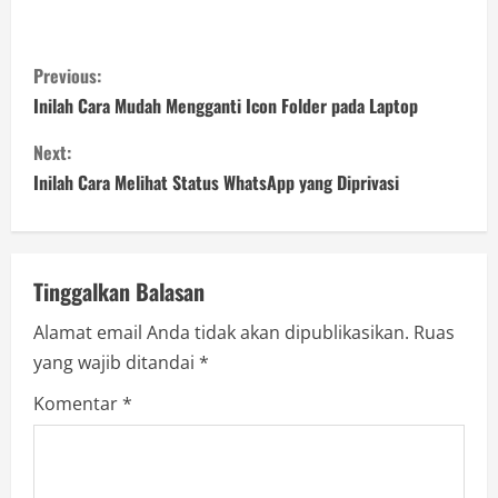
C
Previous:
o
Inilah Cara Mudah Mengganti Icon Folder pada Laptop
n
Next:
Inilah Cara Melihat Status WhatsApp yang Diprivasi
t
i
n
Tinggalkan Balasan
Alamat email Anda tidak akan dipublikasikan.
Ruas
u
yang wajib ditandai
*
e
Komentar
*
R
e