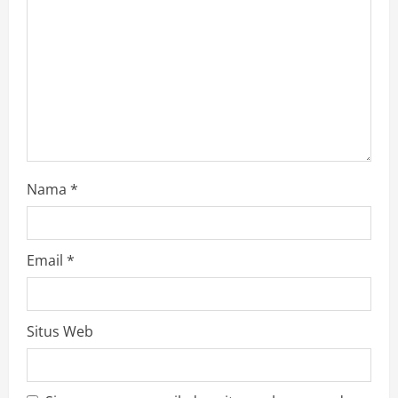
a
d
i
n
g
Nama
*
Email
*
Situs Web