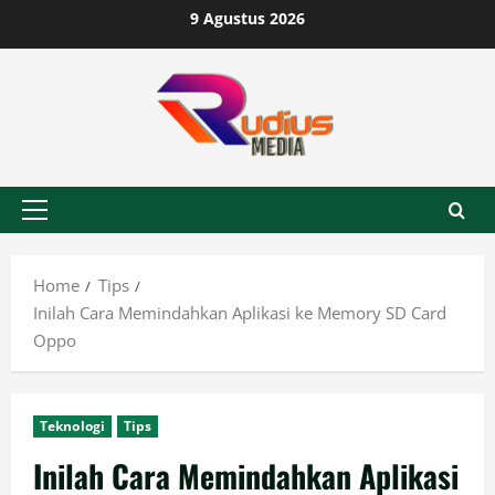
Skip
9 Agustus 2026
to
content
Primary
Menu
Home
Tips
Inilah Cara Memindahkan Aplikasi ke Memory SD Card
Oppo
Teknologi
Tips
Inilah Cara Memindahkan Aplikasi