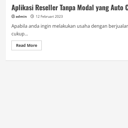
Aplikasi Reseller Tanpa Modal yang Auto 
admin
12 Februari 2023
Apabila anda ingin melakukan usaha dengan berjualan
cukup...
Read
Read More
more
about
Aplikasi
Reseller
Tanpa
Modal
yang
Auto
Cuan