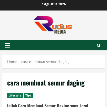
Skip
7 Agustus 2026
to
content
Primary
Menu
Home
cara membuat semur daging
cara membuat semur daging
Lifestyle
Tips
Inilah Cara Membuat Semur Daging yang Lezat