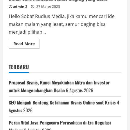
admin 2
27 Maret 2023
Hello Sobat Rudius Media, jika kamu mencari ide
makan malam yang lezat, semur daging bisa
menjadi pilihan...
Read
Read More
more
about
Inilah
Cara
Membuat
TERBARU
Semur
Daging
yang
Lezat
Proposal Bisnis, Kunci Meyakinkan Mitra dan Investor
untuk Mengembangkan Usaha
6 Agustus 2026
SEO Menjadi Benteng Ketahanan Bisnis Online saat Krisis
4
Agustus 2026
Peran Vital Jasa Pengacara Perusahaan di Era Regulasi