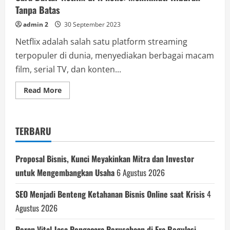
Tanpa Batas
admin 2
30 September 2023
Netflix adalah salah satu platform streaming
terpopuler di dunia, menyediakan berbagai macam
film, serial TV, dan konten...
Read
Read More
more
about
Cara
Daftar
Netflix
TERBARU
di
iPhone:
Menikmati
Hiburan
Proposal Bisnis, Kunci Meyakinkan Mitra dan Investor
Tanpa
Batas
untuk Mengembangkan Usaha
6 Agustus 2026
SEO Menjadi Benteng Ketahanan Bisnis Online saat Krisis
4
Agustus 2026
Peran Vital Jasa Pengacara Perusahaan di Era Regulasi