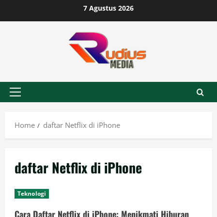
Skip
7 Agustus 2026
to
content
Primary
Menu
Home
daftar Netflix di iPhone
daftar Netflix di iPhone
Teknologi
Cara Daftar Netflix di iPhone: Menikmati Hiburan