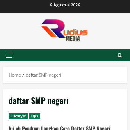
Skip
6 Agustus 2026
to
content
Primary
Menu
Home
daftar SMP negeri
daftar SMP negeri
Lifestyle
Tips
Inilah Panduan Lengkap Cara Daftar SMP Negeri