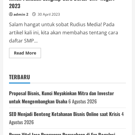
2023
admin 2
30 April 2023
Salam hangat untuk sobat Rudius Media! Pada
artikel kali ini, kita akan membahas tentang cara
daftar SMP...
Read
Read More
more
about
Inilah
Panduan
Lengkap
TERBARU
Cara
Daftar
SMP
Negeri
Proposal Bisnis, Kunci Meyakinkan Mitra dan Investor
2023
untuk Mengembangkan Usaha
6 Agustus 2026
SEO Menjadi Benteng Ketahanan Bisnis Online saat Krisis
4
Agustus 2026
Peran Vital Jasa Pengacara Perusahaan di Era Regulasi