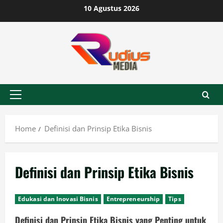
Skip
10 Agustus 2026
to
content
Primary
Menu
Home
Definisi dan Prinsip Etika Bisnis
Definisi dan Prinsip Etika Bisnis
Edukasi dan Inovasi Bisnis
Entrepreneurship
Tips
Definisi dan Prinsip Etika Bisnis yang Penting untuk