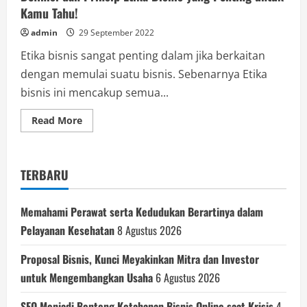
Kamu Tahu!
admin
29 September 2022
Etika bisnis sangat penting dalam jika berkaitan
dengan memulai suatu bisnis. Sebenarnya Etika
bisnis ini mencakup semua...
Read
Read More
more
about
Definisi
dan
Prinsip
TERBARU
Etika
Bisnis
yang
Penting
Memahami Perawat serta Kedudukan Berartinya dalam
untuk
Kamu
Pelayanan Kesehatan
8 Agustus 2026
Tahu!
Proposal Bisnis, Kunci Meyakinkan Mitra dan Investor
untuk Mengembangkan Usaha
6 Agustus 2026
SEO Menjadi Benteng Ketahanan Bisnis Online saat Krisis
4