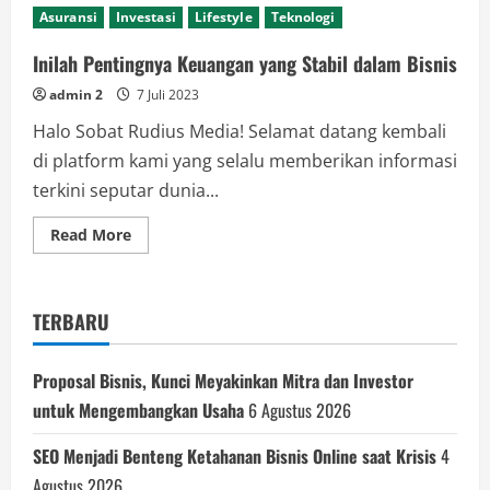
Asuransi
Investasi
Lifestyle
Teknologi
Inilah Pentingnya Keuangan yang Stabil dalam Bisnis
admin 2
7 Juli 2023
Halo Sobat Rudius Media! Selamat datang kembali
di platform kami yang selalu memberikan informasi
terkini seputar dunia...
Read
Read More
more
about
Inilah
Pentingnya
Keuangan
TERBARU
yang
Stabil
dalam
Bisnis
Proposal Bisnis, Kunci Meyakinkan Mitra dan Investor
untuk Mengembangkan Usaha
6 Agustus 2026
SEO Menjadi Benteng Ketahanan Bisnis Online saat Krisis
4
Agustus 2026