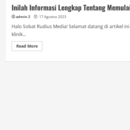
Inilah Informasi Lengkap Tentang Memulai
admin 2
17 Agustus 2023
Halo Sobat Rudius Media! Selamat datang di artikel 
klinik...
Read
Read More
more
about
Inilah
Informasi
Lengkap
Tentang
Memulai
Bisnis
Klinik
Kecantikan