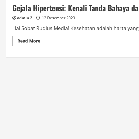
Gejala Hipertensi: Kenali Tanda Bahaya d
admin 2
12 Desember 2023
Hai Sobat Rudius Media! Kesehatan adalah harta yang ta
Read
Read More
more
about
Gejala
Hipertensi:
Kenali
Tanda
Bahaya
dan
Cegah
Risiko