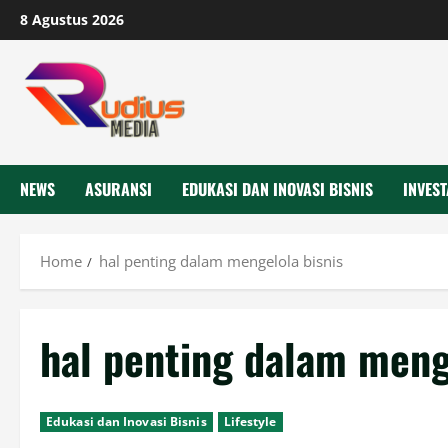
Skip
8 Agustus 2026
to
content
NEWS
ASURANSI
EDUKASI DAN INOVASI BISNIS
INVEST
Home
hal penting dalam mengelola bisnis
hal penting dalam meng
Edukasi dan Inovasi Bisnis
Lifestyle