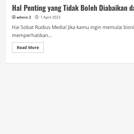
Hal Penting yang Tidak Boleh Diabaikan d
admin 2
1 April 2023
Hai Sobat Rudius Media! Jika kamu ingin memulai bisn
memperhatikan...
Read
Read More
more
about
Hal
Penting
yang
Tidak
Boleh
Diabaikan
dalam
Mengelola
Bisnis