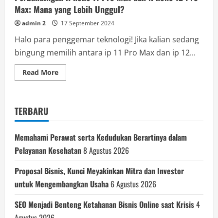
Max: Mana yang Lebih Unggul?
admin 2
17 September 2024
Halo para penggemar teknologi! Jika kalian sedang
bingung memilih antara ip 11 Pro Max dan ip 12...
Read
Read More
more
about
Perbandingan
iPhone
11
TERBARU
Pro
Max
dan
iPhone
Memahami Perawat serta Kedudukan Berartinya dalam
12
Pro
Pelayanan Kesehatan
8 Agustus 2026
Max:
Mana
yang
Proposal Bisnis, Kunci Meyakinkan Mitra dan Investor
Lebih
Unggul?
untuk Mengembangkan Usaha
6 Agustus 2026
SEO Menjadi Benteng Ketahanan Bisnis Online saat Krisis
4
Agustus 2026