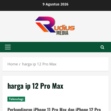
Skip
9 Agustus 2026
to
content
Primary
Menu
Home
harga ip 12 Pro Max
harga ip 12 Pro Max
Teknologi
Perbandingan iPhone 11 Pro Max dan iPhone 12 Pro