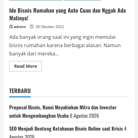
Ide Bisnis Rumahan yang Auto Cuan dan Nggak Ada
Matinya!
admin
28 Oktober 2022
Ada banyak orang saat ini yang ingin memulai
bisnis rumahan karena berbagai alasan. Namun
banyak dari mereka...
Read
Read More
more
about
Ide
Bisnis
Rumahan
TERBARU
yang
Auto
Cuan
dan
Proposal Bisnis, Kunci Meyakinkan Mitra dan Investor
Nggak
Ada
untuk Mengembangkan Usaha
6 Agustus 2026
Matinya!
SEO Menjadi Benteng Ketahanan Bisnis Online saat Krisis
4
Agustus 2026