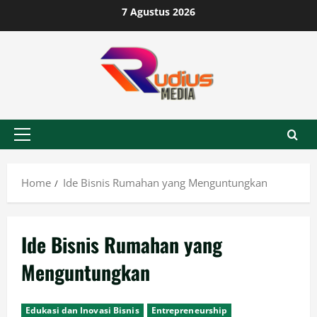
Skip
7 Agustus 2026
to
content
Primary
Menu
Home
Ide Bisnis Rumahan yang Menguntungkan
Ide Bisnis Rumahan yang
Menguntungkan
Edukasi dan Inovasi Bisnis
Entrepreneurship