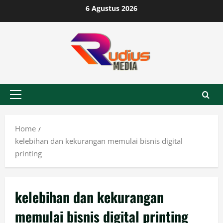
Skip
6 Agustus 2026
to
content
Primary
Menu
Home
kelebihan dan kekurangan memulai bisnis digital
printing
kelebihan dan kekurangan
memulai bisnis digital printing