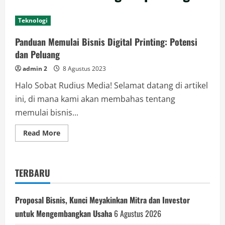
Teknologi
Panduan Memulai Bisnis Digital Printing: Potensi
dan Peluang
admin 2
8 Agustus 2023
Halo Sobat Rudius Media! Selamat datang di artikel
ini, di mana kami akan membahas tentang
memulai bisnis...
Read
Read More
more
about
Panduan
Memulai
Bisnis
TERBARU
Digital
Printing:
Potensi
dan
Proposal Bisnis, Kunci Meyakinkan Mitra dan Investor
Peluang
untuk Mengembangkan Usaha
6 Agustus 2026