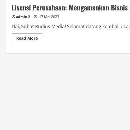
Lisensi Perusahaan: Mengamankan Bisnis
admin 2
17 Mei 2023
Hai, Sobat Rudius Media! Selamat datang kembali di art
Read
Read More
more
about
Lisensi
Perusahaan:
Mengamankan
Bisnis
dengan
Sah
dan
Terpercaya