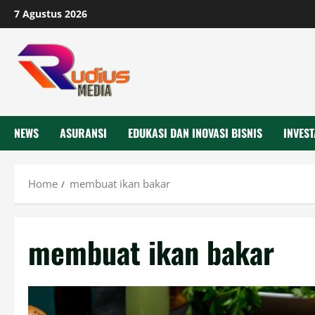
Skip
7 Agustus 2026
to
content
NEWS
ASURANSI
EDUKASI DAN INOVASI BISNIS
INVEST
Home
membuat ikan bakar
membuat ikan bakar