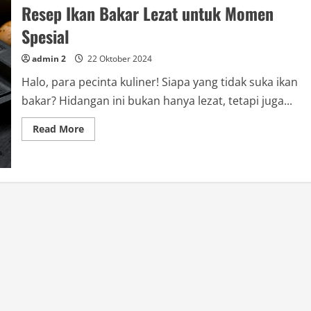
Resep Ikan Bakar Lezat untuk Momen
Spesial
admin 2
22 Oktober 2024
Halo, para pecinta kuliner! Siapa yang tidak suka ikan
bakar? Hidangan ini bukan hanya lezat, tetapi juga...
Read
Read More
more
about
Resep
Ikan
Bakar
Lezat
untuk
Momen
Spesial