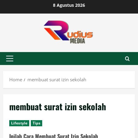
Skip
8 Agustus 2026
to
content
Primary
Menu
Home
membuat surat izin sekolah
membuat surat izin sekolah
Lifestyle
Tips
Inilah Cara Membuat Surat Izin Sekolah