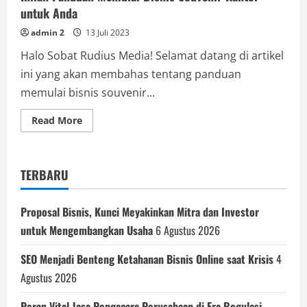
untuk Anda
admin 2
13 Juli 2023
Halo Sobat Rudius Media! Selamat datang di artikel
ini yang akan membahas tentang panduan
memulai bisnis souvenir...
Read
Read More
more
about
Inilah
Panduan
Memulai
TERBARU
Bisnis
Souvenir
Kantor
untuk
Proposal Bisnis, Kunci Meyakinkan Mitra dan Investor
Anda
untuk Mengembangkan Usaha
6 Agustus 2026
SEO Menjadi Benteng Ketahanan Bisnis Online saat Krisis
4
Agustus 2026
Peran Vital Jasa Pengacara Perusahaan di Era Regulasi