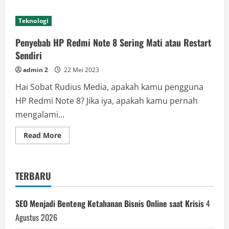
Teknologi
Penyebab HP Redmi Note 8 Sering Mati atau Restart
Sendiri
admin 2
22 Mei 2023
Hai Sobat Rudius Media, apakah kamu pengguna
HP Redmi Note 8? Jika iya, apakah kamu pernah
mengalami...
Read
Read More
more
about
Penyebab
HP
Redmi
TERBARU
Note
8
Sering
Mati
SEO Menjadi Benteng Ketahanan Bisnis Online saat Krisis
4
atau
Restart
Agustus 2026
Sendiri