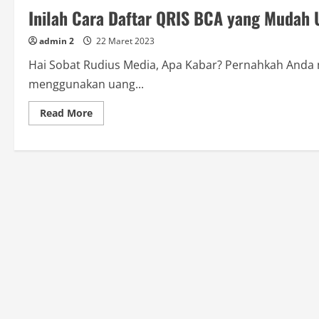
Inilah Cara Daftar QRIS BCA yang Mudah
admin 2
22 Maret 2023
Hai Sobat Rudius Media, Apa Kabar? Pernahkah Anda 
menggunakan uang...
Read
Read More
more
about
Inilah
Cara
Daftar
QRIS
BCA
yang
Mudah
Untuk
Anda