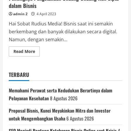
dalam Bisnis
admin 2
4 April 2023
Hai Sobat Rudius Media! Bisnis saat ini semakin
berkembang dan banyak dilakukan secara digital.
Namun, dengan semakin...
Read
Read More
more
about
Pentingnya
Pengetahuan
Undang-
TERBARU
Undang
Hak
Cipta
dalam
Memahami Perawat serta Kedudukan Berartinya dalam
Bisnis
Pelayanan Kesehatan
8 Agustus 2026
Proposal Bisnis, Kunci Meyakinkan Mitra dan Investor
untuk Mengembangkan Usaha
6 Agustus 2026
SEO Menjadi Benteng Ketahanan Bisnis Online saat Krisis
4