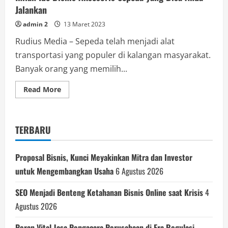
Jalankan
admin 2
13 Maret 2023
Rudius Media – Sepeda telah menjadi alat
transportasi yang populer di kalangan masyarakat.
Banyak orang yang memilih...
Read
Read More
more
about
Inilah
Ide
Bisnis
TERBARU
Aksesoris
Sepeda
yang
Bisa
Proposal Bisnis, Kunci Meyakinkan Mitra dan Investor
Anda
Jalankan
untuk Mengembangkan Usaha
6 Agustus 2026
SEO Menjadi Benteng Ketahanan Bisnis Online saat Krisis
4
Agustus 2026
Peran Vital Jasa Pengacara Perusahaan di Era Regulasi