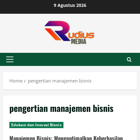
Skip
9 Agustus 2026
to
content
Primary
Menu
Home
pengertian manajemen bisnis
pengertian manajemen bisnis
Edukasi dan Inovasi Bisnis
Manajemen Bisnis: Mengoptimalkan Keberhasilan