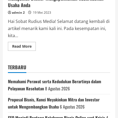
Usaha Anda
admin 2
19 Mei 2023
Hai Sobat Rudius Media! Selamat datang kembali di
artikel menarik kami kali ini. Pada kesempatan ini,
kita...
Read
Read More
more
about
Manajemen
Bisnis:
Mengoptimalkan
TERBARU
Keberhasilan
Usaha
Anda
Memahami Perawat serta Kedudukan Berartinya dalam
Pelayanan Kesehatan
8 Agustus 2026
Proposal Bisnis, Kunci Meyakinkan Mitra dan Investor
untuk Mengembangkan Usaha
6 Agustus 2026
SEO Menjadi Benteng Ketahanan Bisnis Online saat Krisis
4