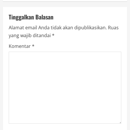
n
Tinggalkan Balasan
u
Alamat email Anda tidak akan dipublikasikan.
Ruas
e
yang wajib ditandai
*
R
Komentar
*
e
a
d
i
n
g